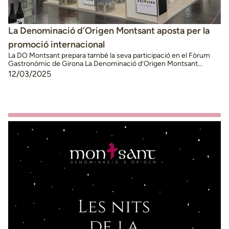
La Denominació d’Origen Montsant aposta per la
promoció internacional
La DO Montsant prepara també la seva participació en el Fòrum
Gastronòmic de Girona La Denominació d’Origen Montsant
prepara diverses accions al llarg de tot el 2025 per tal de continuar
12/03/2025
reforçant la marca a escala internacional. Així, la pròxima setmana,
la DO tornarà a participar un any més en la fira ProWein Düsseldorf,
que …
Continued