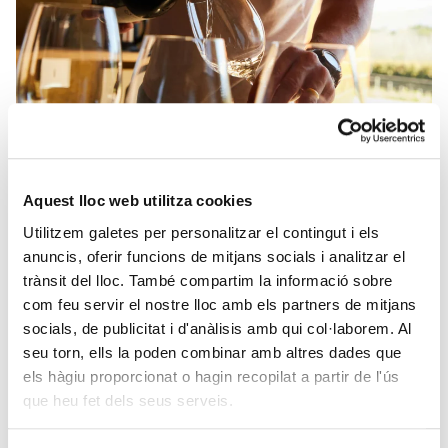
Tast de zonificació DO Montsant
La DO Montsant, dins del marc de la Fira del Vi de Falset, organitza
el diumenge 04 de maig el tast de zonificació, un recorregut a
través de les diferents zones de la DO, on els participants podran
04/05/2025
conèixer la diversitat de sòls i les garnatxes i carinyenes dels
Aquest lloc web utilitza cookies
diferents territoris. Serà a les 17 …
Continued
Utilitzem galetes per personalitzar el contingut i els
anuncis, oferir funcions de mitjans socials i analitzar el
trànsit del lloc. També compartim la informació sobre
com feu servir el nostre lloc amb els partners de mitjans
socials, de publicitat i d'anàlisis amb qui col·laborem. Al
seu torn, ells la poden combinar amb altres dades que
els hàgiu proporcionat o hagin recopilat a partir de l'ús
que heu fet dels seus serveis.