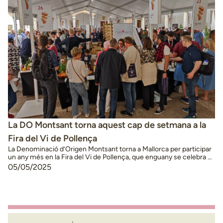
La DO Montsant torna aquest cap de setmana a la
Fira del Vi de Pollença
La Denominació d’Origen Montsant torna a Mallorca per participar
un any més en la Fira del Vi de Pollença, que enguany se celebra el
cap de setmana del 10 i 11 de maig. Un cop finalitzada la Fira del Vi
05/05/2025
de Falset, que ha tornat a tancar amb rècord aquesta edició (més
de 64.000 degustacions …
Continued