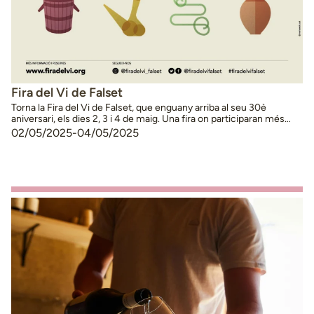
Fira del Vi de Falset
Torna la Fira del Vi de Falset, que enguany arriba al seu 30è
aniversari, els dies 2, 3 i 4 de maig. Una fira on participaran més
d’una cinquantena de cellers de la DO Montsant i la DOQ Priorat i
02/05/2025
-
04/05/2025
plagada d’activitats i tastos per al públic. Un esdeveniment que
s’ha convertit en cita obligada …
Continued