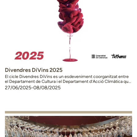
Divendres DiVins 2025
El cicle Divendres DiVins es un esdeveniment coorganitzat entre
el Departament de Cultura i el Departament d’Acció Climàtica que
enguany celebra el desè aniversari. Els seu objectiu principal és
27/06/2025
-
08/08/2025
potenciar tres aspectes culturals clau de les nostres comarques i
convertir-los en un nou atractiu turístic i cultural durant el període
estival: els espais patrimonials, els …
Continued