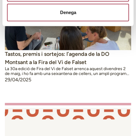
Denega
Tastos, premis i sortejos: l’agenda de la DO
Montsant a la Fira del Vi de Falset
La 30a edició de Fira del Vi de Falset arrenca aquest divendres 2
de maig, i ho fa amb una seixantena de cellers, un ampli programa
de tastos i activitats lligades al món del vi, a més de música i
29/04/2025
gastronomia. Dins de l’agenda de la fira, la Denominació d’Origen
Montsant organitza dos tastos a …
Continued