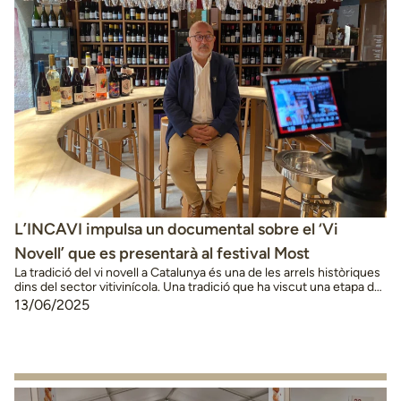
L’INCAVI impulsa un documental sobre el ‘Vi
Novell’ que es presentarà al festival Most
La tradició del vi novell a Catalunya és una de les arrels històriques
dins del sector vitivinícola. Una tradició que ha viscut una etapa de
renaixement en les dues darreres dècades, impuls del qual
13/06/2025
l’Institut Català de la Vinya i el Vi (INCAVI) n’ha estat artífex
mitjançant la promoció d’aquesta herència vitivinícola. Amb la
voluntat …
Continued