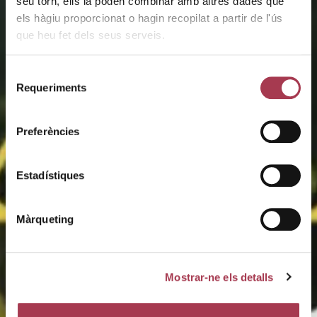
seu torn, ells la poden combinar amb altres dades que
els hàgiu proporcionat o hagin recopilat a partir de l'ús
que heu fet dels seus serveis.
Selecció
Requeriments
de
consentiment
Preferències
Estadístiques
Màrqueting
Mostrar-ne els detalls