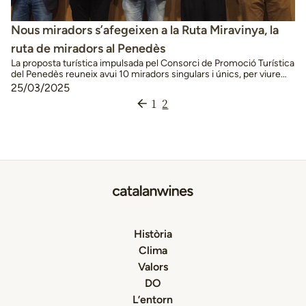
Nous miradors s’afegeixen a la Ruta Miravinya, la
ruta de miradors al Penedès
La proposta turística impulsada pel Consorci de Promoció Turística
del Penedès reuneix avui 10 miradors singulars i únics, per viure
una experiència diferent i plens d’emocions. El divendres 21 de
25/03/2025
març es va celebrar l’acte d’inauguració del projecte Miravinya,
1
2
ruta de miradors del Penedès, a l’Escola d’Enologia d’Espiells
Mercè Rossell i Domènech, de Sant Sadurní …
Continued
Història
Clima
Valors
DO
L’entorn