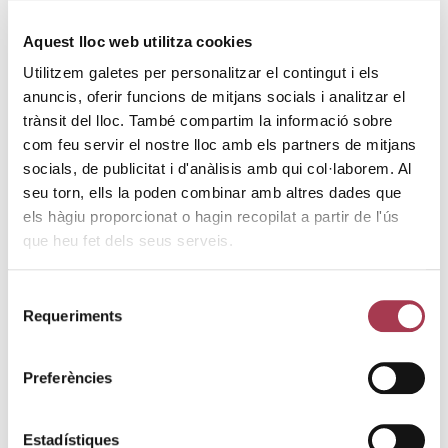
Aquest lloc web utilitza cookies
La DO Empordà commemora els seus 50 anys de
Utilitzem galetes per personalitzar el contingut i els
vida
anuncis, oferir funcions de mitjans socials i analitzar el
El programa d’activitats s’inicia amb un tast commemoratiu dins
del Festival Vívid i la celebració del Festival Terrer Empordà que
trànsit del lloc. També compartim la informació sobre
fusiona viticultura, patrimoni i arts en viu. La DO Empordà celebra
09/04/2025
com feu servir el nostre lloc amb els partners de mitjans
enguany cinquanta anys de la seva creació, ja que va ser aprovada
per part del Ministerio de Agricultura l’any 1975 en ordre de 19
socials, de publicitat i d'anàlisis amb qui col·laborem. Al
maig de …
Continued
seu torn, ells la poden combinar amb altres dades que
els hàgiu proporcionat o hagin recopilat a partir de l'ús
que heu fet dels seus serveis.
Selecció
Requeriments
de
consentiment
Preferències
Estadístiques