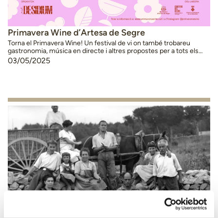
Primavera Wine d’Artesa de Segre
Torna el Primavera Wine! Un festival de vi on també trobareu
gastronomia, música en directe i altres propostes per a tots els
públics. L’esdeveniment arrenca amb el WINE GAMES, dirigit per
03/05/2025
la Marta Clot, on els participants faran un tast a cegues d’un vi de
cada celler participant en el Primavera Wine, i votar en …
Continued