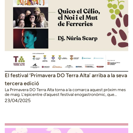
El festival ‘Primavera DO Terra Alta’ arriba a la seva
tercera edició
La Primavera DO Terra Alta torna a la comarca aquest pròxim mes
de maig. L’epicentre d’aquest festival enogastronòmic, que
enguany celebra la seva tercera edició, tindrà lloc a Batea el cap de
23/04/2025
setmana del 17 i 18 de maig. Aquesta tercera edició arriba plena de
novetats, com ara la celebració dels concerts, que enguany seran
…
Continued