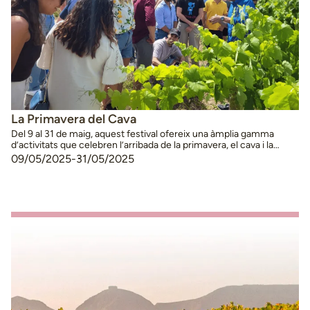
La Primavera del Cava
Del 9 al 31 de maig, aquest festival ofereix una àmplia gamma
d’activitats que celebren l’arribada de la primavera, el cava i la
gastronomia. Hi participen setze cellers elaboradors de cava de
09/05/2025
-
31/05/2025
les comarques de l’Alt Penedès, l’Alt Camp i la Conca de Barberà.
Les activitats de La Primavera del Cava 2025 són: Divendres 9 …
Continued