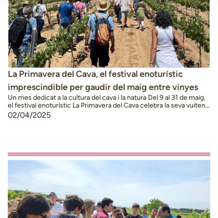
La Primavera del Cava, el festival enoturístic
imprescindible per gaudir del maig entre vinyes
Un mes dedicat a la cultura del cava i la natura Del 9 al 31 de maig,
el festival enoturístic La Primavera del Cava celebra la seva vuitena
edició amb una programació plena d’activitats que combinen la
02/04/2025
tradició vitivinícola amb la natura i la gastronomia. Durant gairebé
un mes, un total de setze cellers de …
Continued