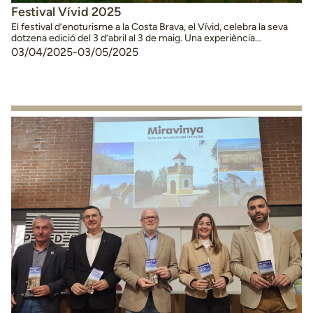
Festival Vívid 2025
El festival d’enoturisme a la Costa Brava, el Vívid, celebra la seva
dotzena edició del 3 d’abril al 3 de maig. Una experiència
enoturística amb 60 activitats exclusives. El festival s’impulsa des
03/04/2025
-
03/05/2025
del Patronat de Turisme Costa Brava de la Diputació de Girona i
des del Consell Regulador de la DO Empordà. A més, la …
Continued