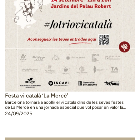
Festa vi català ‘La Mercè’
Barcelona tornarà a acollir el vi català dins de les seves festes
de La Mercè en una jornada especial que vol posar en valor la
cultura vitivinícola del país. L’Institut Català de la Vinya i el Vi
24/09/2025
(INCAVI), amb la col·laboració de les dotze denominacions
d’origen catalanes, organitza aquesta jornada divulgativa i cultural
que tindrà lloc el …
Continued