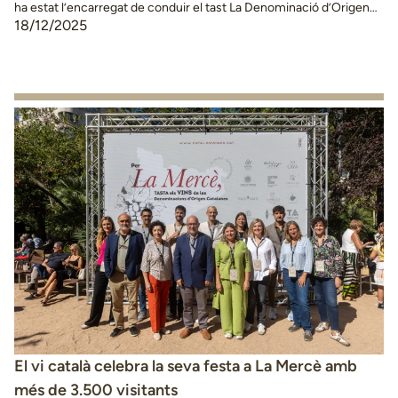
ha estat l’encarregat de conduir el tast La Denominació d’Origen
Costers del Segre ha organitzat aquest dimarts un tast
18/12/2025
professional a la Sala Cotxeres del Palau Robert de Barcelona, que
ha permès maridar vins premiats de la denominació amb una
selecció de productes de Torrons Vicens. …
Continued
El vi català celebra la seva festa a La Mercè amb
més de 3.500 visitants