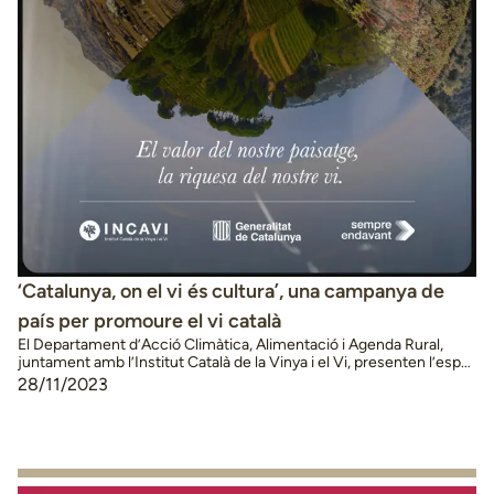
‘Catalunya, on el vi és cultura’, una campanya de
país per promoure el vi català
El Departament d’Acció Climàtica, Alimentació i Agenda Rural,
juntament amb l’Institut Català de la Vinya i el Vi, presenten l’espot
per celebrar el vi català, punt d’inici d’una campanya global mai
28/11/2023
vista. El Departament d’Acció Climàtica, Alimentació i Agenda
Rural, de la mà de l’INCAVI, estrena una campanya de promoció
del vi català, la més …
Continued