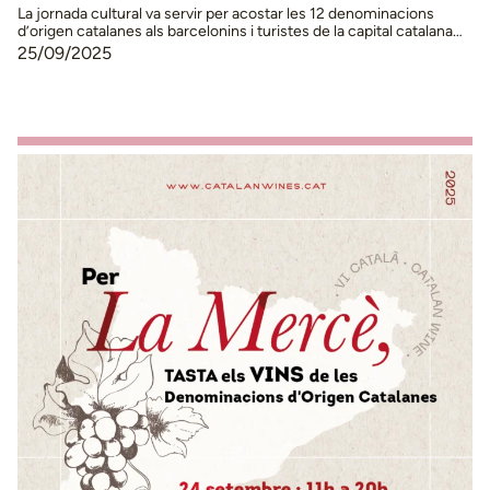
La jornada cultural va servir per acostar les 12 denominacions
d’origen catalanes als barcelonins i turistes de la capital catalana
Barcelona ha acollit la festa del vi català en el marc de les festes de
25/09/2025
La Mercè. L’esdeveniment, celebrat al Palau Robert, ha volgut
donar visibilitat a la cultura vitivinícola del país i, tanmateix, ha …
Continued