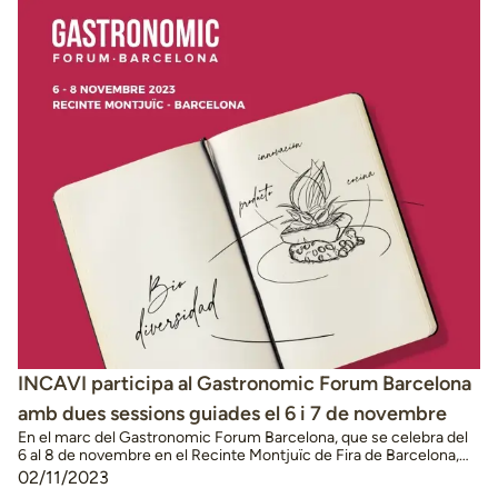
INCAVI participa al Gastronomic Forum Barcelona
amb dues sessions guiades el 6 i 7 de novembre
En el marc del Gastronomic Forum Barcelona, que se celebra del
6 al 8 de novembre en el Recinte Montjuïc de Fira de Barcelona,
l’INCAVI organitza una ponència amb tast que girarà al voltant de la
02/11/2023
recuperació de la malvasia, una de les varietats de raïm amb més