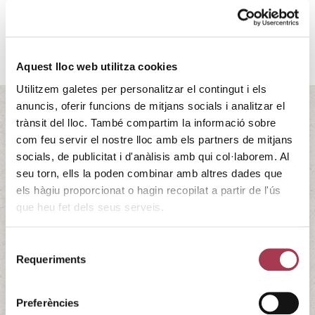
Aquest lloc web utilitza cookies
Utilitzem galetes per personalitzar el contingut i els
anuncis, oferir funcions de mitjans socials i analitzar el
trànsit del lloc. També compartim la informació sobre
Lliurament dels premis de ‘La
com feu servir el nostre lloc amb els partners de mitjans
socials, de publicitat i d'anàlisis amb qui col·laborem. Al
Guía de Vinos’ de La Vanguardia
seu torn, ells la poden combinar amb altres dades que
els hàgiu proporcionat o hagin recopilat a partir de l'ús
Per tercer any consecutiu, ‘La Guía de Vinos’ de La
que heu fet dels seus serveis.
Vanguardia lliura els seus premis als millors vins, les
millors propostes d’enoturisme i els personatges destacats
Selecció
de l’any. Més informació aquí.
Requeriments
de
07/02/2024 - 07/02/2024
consentiment
12:00h - 12:45h
Preferències
La Vanguardia