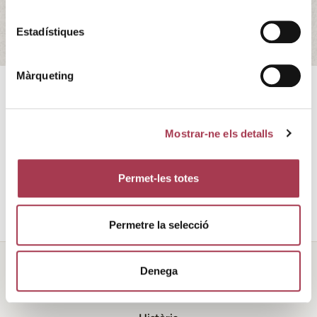
Estadístiques
Màrqueting
Per tercer any consecutiu, ‘La Guía de Vinos’ de La
Vanguardia lliura els seus premis als millors vins, les
Mostrar-ne els detalls
millors propostes d’enoturisme i els personatges destacats
de l’any.
Més informació
aquí
.
Permet-les totes
Permetre la selecció
Denega