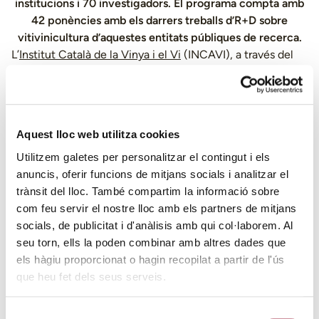
institucions i 70 investigadors. El programa compta amb
42 ponències amb els darrers treballs d’R+D sobre
vitivinicultura d’aquestes entitats públiques de recerca.
L’
Institut Català de la Vinya i el Vi
(INCAVI), a través del
seu cap de Servei de Viticultura i Enologia, el doctor Xoán
Elorduy, conjuntament amb el coordinador del Grup de
Treball d’Experimentació en Viticultura i Enologia
(GTEVE), Felix Cibriain, ha presentat al Ministeri
Aquest lloc web utilitza cookies
d’Agricultura, Pesca i Alimentació quin serà el programa
de la 37a reunió del GTEVE, que tindrà lloc el 6 i 7 de maig
Utilitzem galetes per personalitzar el contingut i els
a Vilafranca del Penedès, organitzada per l’INCAVI.
anuncis, oferir funcions de mitjans socials i analitzar el
trànsit del lloc. També compartim la informació sobre
El programa de les jornades de treball, que tindrà lloc al
com feu servir el nostre lloc amb els partners de mitjans
Vinseum, el Museu de les Cultures del Vi de Catalunya,
socials, de publicitat i d'anàlisis amb qui col·laborem. Al
està format per 42 ponències i 7 d’aquestes presentacions
seu torn, ells la poden combinar amb altres dades que
d’estudis corren a càrrec de l’INCAVI.
els hàgiu proporcionat o hagin recopilat a partir de l'ús
En concret, el dimarts 6 de maig hi ha previstes dues
que heu fet dels seus serveis.
sessions de conferències, en les que es podran conèixer
alguns dels estudis que està duent a terme l’
INCAVI
, com
Selecció