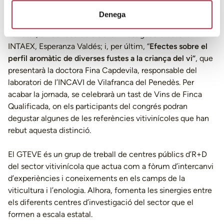
enològica, doctora Gemma Roca;
“L’efecte de la tècnica
Denega
UHPH a la composició fenòlica del most. Influència de la
varietat,
en col·laboració de la investigadora de CICYTEX-
INTAEX, Esperanza Valdés; i, per últim, “
Efectes sobre el
perfil aromàtic de diverses fustes a la criança del vi”
, que
presentarà la doctora Fina Capdevila, responsable del
laboratori de l’INCAVI de Vilafranca del Penedès. Per
acabar la jornada, se celebrarà un tast de Vins de Finca
Qualificada, on els participants del congrés podran
degustar algunes de les referències vitivinícoles que han
rebut aquesta distinció.
El GTEVE és un grup de treball de centres públics d’R+D
del sector vitivinícola que actua com a fòrum d’intercanvi
d’experiències i coneixements en els camps de la
viticultura i l’enologia. Alhora, fomenta les sinergies entre
els diferents centres d’investigació del sector que el
formen a escala estatal.