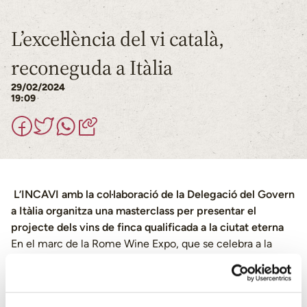
L’excel·lència del vi català,
reconeguda a Itàlia
29/02/2024
19:09
L’INCAVI amb la col·laboració de la Delegació del Govern
a Itàlia organitza una masterclass per presentar el
projecte dels vins de finca qualificada a la ciutat eterna
En el marc de la Rome Wine Expo, que se celebra a la
capital italiana del 2 al 4 de març, l’Institut Català de la
Vinya i el Vi (INCAVI) i la delegació del Govern a Itàlia han
organitzat una masterclass sobre el projecte dels vins de