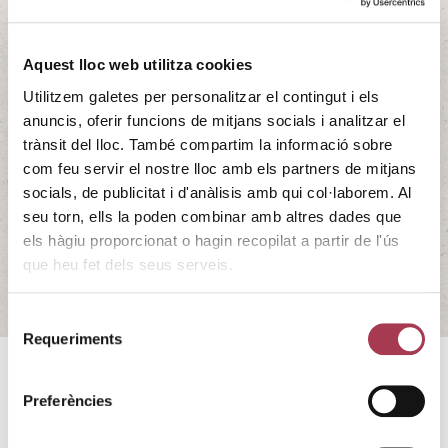
Lagravera Fest
Aquest lloc web utilitza cookies
El dissabte 6 de juliol de 2024, a partir de les 19h, no et
Utilitzem galetes per personalitzar el contingut i els
perdis el Lagravera Fest a Vinya Núria, Alfarràs. Amb una
anuncis, oferir funcions de mitjans socials i analitzar el
entrada de 25€, podràs gaudir de concerts nocturns entre
trànsit del lloc. També compartim la informació sobre
vinyes, una copa serigrafiada i una consumició del vi Ónra.
com feu servir el nostre lloc amb els partners de mitjans
L’esdeveniment també comptarà amb la presència de 9
socials, de publicitat i d'anàlisis amb qui col·laborem. Al
productors locals d’alta qualitat, …
Continued
seu torn, ells la poden combinar amb altres dades que
els hàgiu proporcionat o hagin recopilat a partir de l'ús
06/07/2024 - 06/07/2024
que heu fet dels seus serveis.
Selecció
Requeriments
de
consentiment
El dissabte 6 de juliol de 2024, a partir de les 19h, no et
Preferències
perdis el Lagravera Fest a Vinya Núria, Alfarràs.
Amb una entrada de 25€, podràs gaudir de concerts