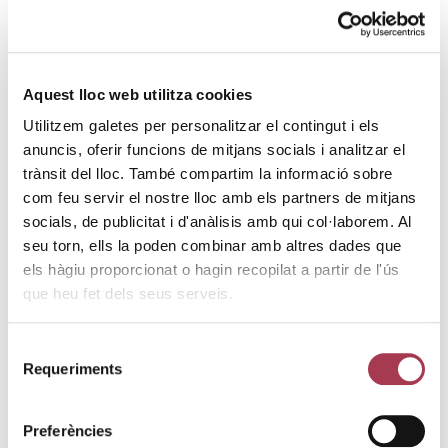
ALTA
GASTRONOMIA
El cartell de l’edició de 2024 és espectacular. Hi
Aquest lloc web utilitza cookies
haurà
acompanyaments gastronòmics
d
‘alta qualitat
, com
Utilitzem galetes per personalitzar el contingut i els
el restaurants amb
estrella Michelin
Atempo
, de
anuncis, oferir funcions de mitjans socials i analitzar el
Barcelona o el
Villa Retiro
del xef
Fran López
a Xerta
trànsit del lloc. També compartim la informació sobre
(Ribera d’Ebre). A més de tastos selectes de
Carpier
com feu servir el nostre lloc amb els partners de mitjans
Ahumados
, ostres
Thierry
, vingudes de Normandia
socials, de publicitat i d'anàlisis amb qui col·laborem. Al
(França), degustació de
formatges
seu torn, ells la poden combinar amb altres dades que
artesans
de
Xerigots
de Vilafranca del Penedès, i els
els hàgiu proporcionat o hagin recopilat a partir de l'ús
postres de la pastisseria
La Confiança
de Gelida.
que heu fet dels seus serveis.
COMPRAR
Selecció
ENTRADES
Requeriments
de
consentiment
Les entrades a La Nit dels Rosats tenen un cost de
55€
Preferències
per persona
. Els tíquets es poden comprar online a: