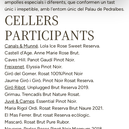
ampolles especials i diferents, que conformen un tast
únic i irrepetible, amb l’entorn únic del Palau de Pedralbes.
CELLERS
PARTICIPANTS
Canals & Munné
. Lola Ice Rose Sweet Reserva.
Castell d’Age. Anne Marie Rose Brut.
Caves Hill. Panot Gaudí Pinot Noir.
Freixenet
. Elyssia Pinot Noir.
Giró del Gorner. Rosat 100%Pinot Noir
Jaume Giró i Giró. Pinot Noir Rosat Reserva.
Giró Ribot
. Unplugged Brut Reserva 2019.
Grimau. Trencadís Brut Nature Rosat.
Juvé & Camps
. Essential Pinot Noir.
Maria Rigol Ordi. Rosat Reserva Brut Naure 2021.
El Mas Ferrer. Brut rosat Reserva ecòlogic.
Mascaró. Rosat Brut Pure Rubor.
Naveran. Perles Roses Pinot Noir Magnum 2018.