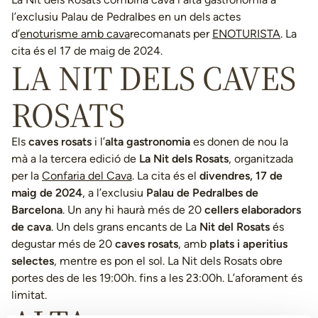
l’exclusiu Palau de Pedralbes en un dels actes
d’
enoturisme amb cava
recomanats per
ENOTURISTA
. La
cita és el 17 de maig de 2024.
LA NIT DELS CAVES
ROSATS
Els
caves rosats
i l’
alta gastronomia
es donen de nou la
mà a la tercera edició de
La Nit dels Rosats
, organitzada
per la
Confaria del Cava
. La cita és el
divendres, 17 de
maig de 2024
, a l’exclusiu
Palau de Pedralbes de
Barcelona
. Un any hi haurà més de 20
cellers elaboradors
de cava
. Un dels grans encants de La
Nit del Rosats
és
degustar més de 20
caves rosats
, amb
plats i aperitius
selectes
, mentre es pon el sol. La Nit dels Rosats obre
portes des de les 19:00h. fins a les 23:00h. L’aforament és
limitat.