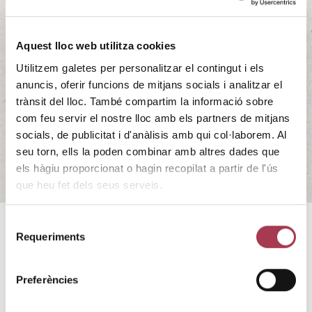
INCAVI participa en el
documental: Arqueòlegs de la
Aquest lloc web utilitza cookies
Utilitzem galetes per personalitzar el contingut i els
vinya. A la recerca de varietats
anuncis, oferir funcions de mitjans socials i analitzar el
autòctones»
trànsit del lloc. També compartim la informació sobre
com feu servir el nostre lloc amb els partners de mitjans
21/02/2025
socials, de publicitat i d'anàlisis amb qui col·laborem. Al
11:00
seu torn, ells la poden combinar amb altres dades que
els hàgiu proporcionat o hagin recopilat a partir de l'ús
que heu fet dels seus serveis.
Selecció
Requeriments
Aquest documental mostra el camí que segueixen els
de
ceps de
varietats ancestrals
localitzats pel fotògraf i
consentiment
aficionat al món del vi, Eugeni Ordeig, i en tot el viatge de
Preferències
documentació i anàlisi, fet amb l’Arxiu Episcopal de Vic i
amb l’
Institut Català de la Vinya i el Vi
.