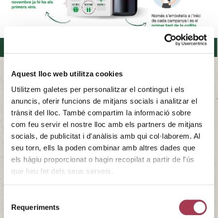
Aquest lloc web utilitza cookies
Utilitzem galetes per personalitzar el contingut i els
Festa del Vi Novell
anuncis, oferir funcions de mitjans socials i analitzar el
trànsit del lloc. També compartim la informació sobre
La Festa del Vi Novell torna als jardins del Palau Robert de
com feu servir el nostre lloc amb els partners de mitjans
Barcelona el dissabte 9 de desembre. Una jornada per
socials, de publicitat i d'anàlisis amb qui col·laborem. Al
degustar i comprar tots els vins novells catalans d’aquest
seu torn, ells la poden combinar amb altres dades que
any 2023 i alguns vins novells de Mallorca que hi vindran
els hàgiu proporcionat o hagin recopilat a partir de l'ús
com a convidats. Per acompanyar els vins, hi trobareu
que heu fet dels seus serveis.
formatges i embotits artesans i …
Continued
09/12/2023 - 09/12/2023
Selecció
INCAVI
Requeriments
de