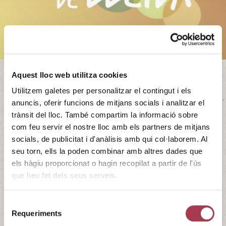
Aquest lloc web utilitza cookies
Utilitzem galetes per personalitzar el contingut i els
Festa del Vi de Lleida
anuncis, oferir funcions de mitjans socials i analitzar el
trànsit del lloc. També compartim la informació sobre
En el marc de les Festes de Tardor de Lleida, torna la Festa
com feu servir el nostre lloc amb els partners de mitjans
del Vi, que enguany comptarà amb la participació d’un
socials, de publicitat i d'anàlisis amb qui col·laborem. Al
total de 12 cellers i 7 restaurants i música en directe, una
seu torn, ells la poden combinar amb altres dades que
nova cita enogastronòmica de promoció i dinamització de
els hàgiu proporcionat o hagin recopilat a partir de l'ús
la riquesa de productes del territori de Lleida. Consulta els
que heu fet dels seus serveis.
cellers i restaurants participants aquí. Horari: Dissabte 30
de …
Continued
Selecció
30/09/2023 - 01/10/2023
Requeriments
de