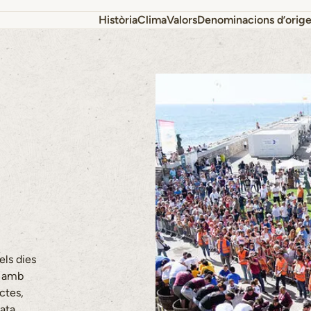
Història
Clima
Valors
Denominacions d’orig
els dies
s amb
ctes,
ata,