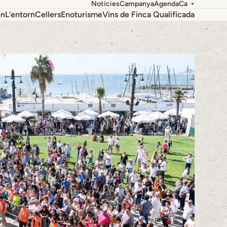
Notícies
Campanya
Agenda
Ca
en
L’entorn
Cellers
Enoturisme
Vins de Finca Qualificada