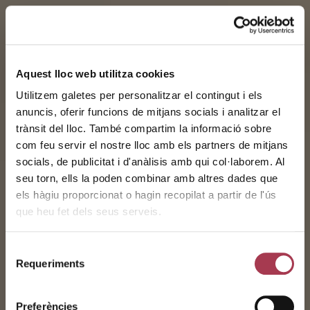
Aquest lloc web utilitza cookies
Utilitzem galetes per personalitzar el contingut i els
anuncis, oferir funcions de mitjans socials i analitzar el
trànsit del lloc. També compartim la informació sobre
com feu servir el nostre lloc amb els partners de mitjans
socials, de publicitat i d'anàlisis amb qui col·laborem. Al
Wine
seu torn, ells la poden combinar amb altres dades que
els hàgiu proporcionat o hagin recopilat a partir de l'ús
que heu fet dels seus serveis.
tourism
Selecció
Requeriments
de
consentiment
A huge winery at your fingertips
Preferències
Behind every bottle there’s a whole world for