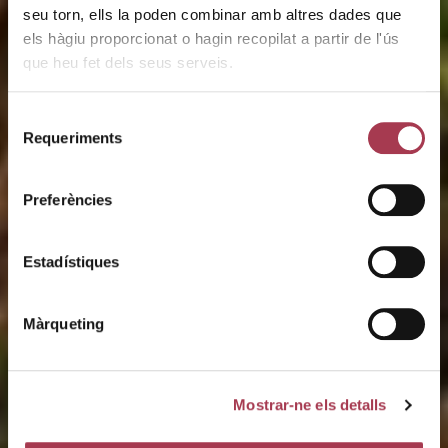
seu torn, ells la poden combinar amb altres dades que
els hàgiu proporcionat o hagin recopilat a partir de l'ús
que heu fet dels seus serveis.
Selecció
Requeriments
de
Penedès
consentiment
Preferències
Denominació d’Origen
Estadístiques
Màrqueting
Mostrar-ne els detalls