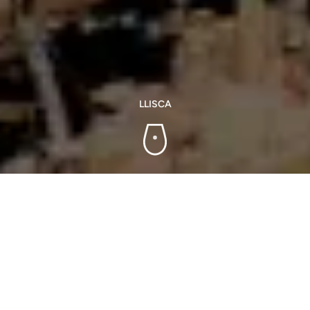
LLISCA
Dades de contacte
WEB
doalella.com/ca