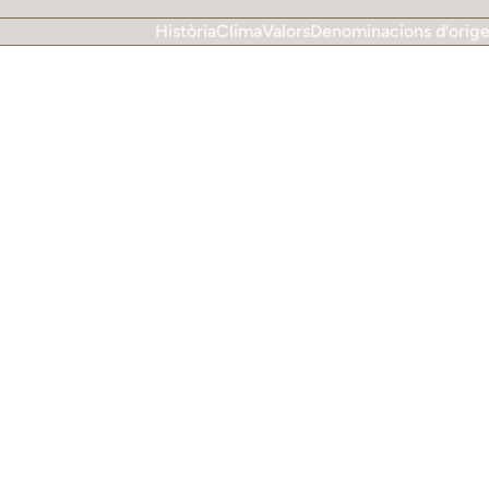
Història
Clima
Valors
Denominacions d’orig