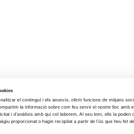
cookies
alitzar el contingut i els anuncis, oferir funcions de mitjans socia
compartim la informació sobre com feu servir el nostre lloc amb e
icitat i d'anàlisis amb qui col·laborem. Al seu torn, ells la poden
giu proporcionat o hagin recopilat a partir de l'ús que heu fet d