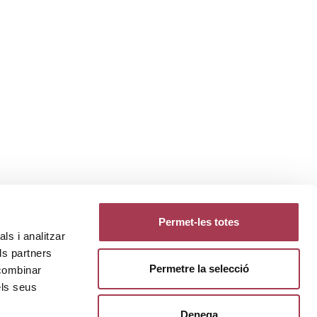
Permet-les totes
ls i analitzar
ls partners
Permetre la selecció
 combinar
els seus
Denega