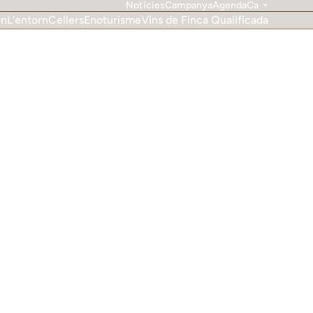
Notícies
Campanya
Agenda
Ca
en
L’entorn
Cellers
Enoturisme
Vins de Finca Qualificada