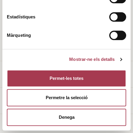
Història
Clima
Estadístiques
Valors
DO
Màrqueting
L’entorn
Cellers
Enoturisme
Vins de Finca Qualificada
Mostrar-ne els detalls
Permet-les totes
Avís legal
Permetre la selecció
Política de galetes
Denega
Made with
♥
by
Mortensen