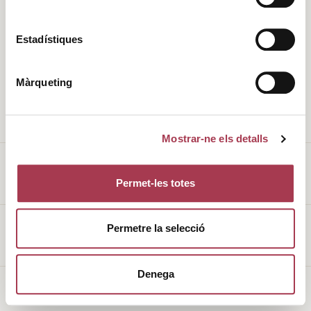
Història
Clima
Estadístiques
Valors
DO
Màrqueting
L’entorn
Cellers
Enoturisme
Vins de Finca Qualificada
Mostrar-ne els detalls
Permet-les totes
Avís legal
Permetre la selecció
Política de galetes
Denega
Made with
♥
by
Mortensen