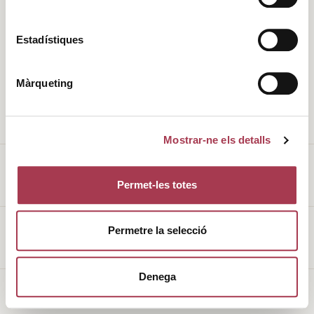
Història
Clima
Estadístiques
Valors
DO
Màrqueting
L’entorn
Cellers
Enoturisme
Vins de Finca Qualificada
Mostrar-ne els detalls
Permet-les totes
Avís legal
Permetre la selecció
Política de galetes
Denega
Made with
♥
by
Mortensen