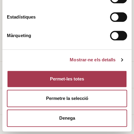
Història
Clima
Estadístiques
Valors
DO
Màrqueting
L’entorn
Cellers
Enoturisme
Vins de Finca Qualificada
Mostrar-ne els detalls
Permet-les totes
Avís legal
Permetre la selecció
Política de galetes
Denega
Made with
♥
by
Mortensen