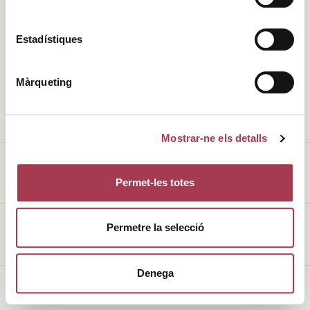
Història
Clima
Estadístiques
Valors
DO
Màrqueting
L’entorn
Cellers
Enoturisme
Vins de Finca Qualificada
Mostrar-ne els detalls
Permet-les totes
Avís legal
Permetre la selecció
Política de galetes
Denega
Made with
♥
by
Mortensen