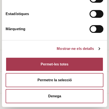
Història
Clima
Estadístiques
Valors
DO
Màrqueting
L’entorn
Cellers
Enoturisme
Vins de Finca Qualificada
Mostrar-ne els detalls
Permet-les totes
Avís legal
Permetre la selecció
Política de galetes
Denega
Made with
♥
by
Mortensen