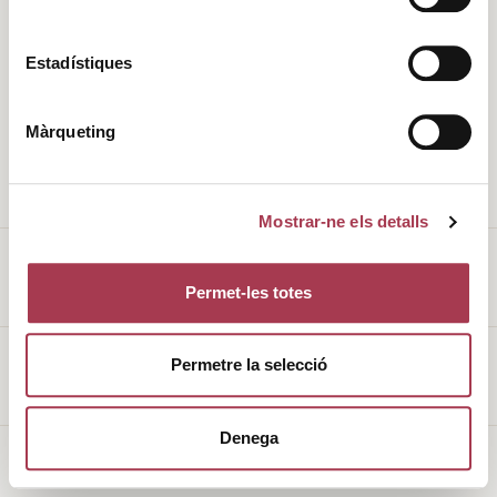
Història
Clima
Estadístiques
Valors
DO
Màrqueting
L’entorn
Cellers
Enoturisme
Vins de Finca Qualificada
Mostrar-ne els detalls
Permet-les totes
Avís legal
Permetre la selecció
Política de galetes
Denega
Made with
♥
by
Mortensen