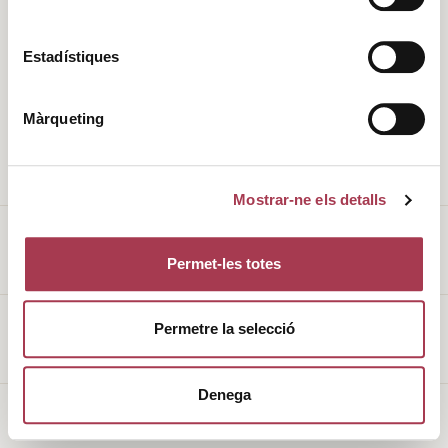
Història
Clima
Estadístiques
Valors
DO
Màrqueting
L’entorn
Cellers
Enoturisme
Vins de Finca Qualificada
Mostrar-ne els detalls
Permet-les totes
Avís legal
Permetre la selecció
Política de galetes
Denega
Made with
♥
by
Mortensen