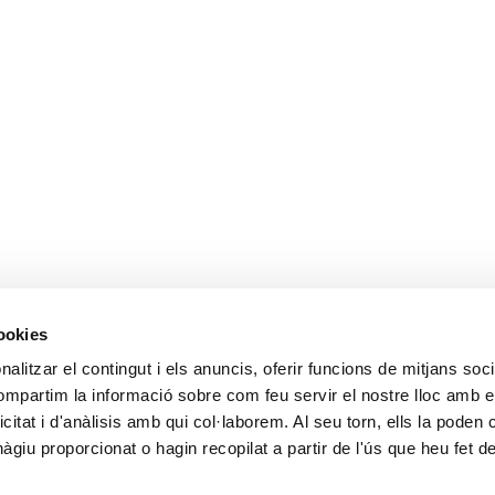
cookies
alitzar el contingut i els anuncis, oferir funcions de mitjans socia
compartim la informació sobre com feu servir el nostre lloc amb e
icitat i d'anàlisis amb qui col·laborem. Al seu torn, ells la poden
giu proporcionat o hagin recopilat a partir de l'ús que heu fet d