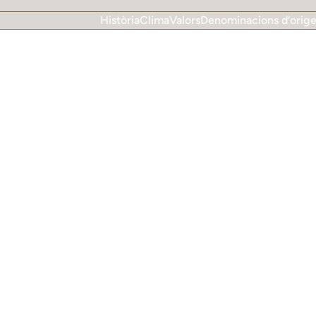
Història
Clima
Valors
Denominacions d’orig