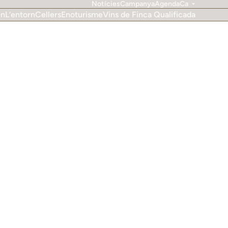
Notícies
Campanya
Agenda
Ca
en
L’entorn
Cellers
Enoturisme
Vins de Finca Qualificada