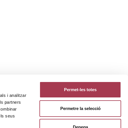
Permet-les totes
ls i analitzar
ls partners
Permetre la selecció
 combinar
els seus
Denega