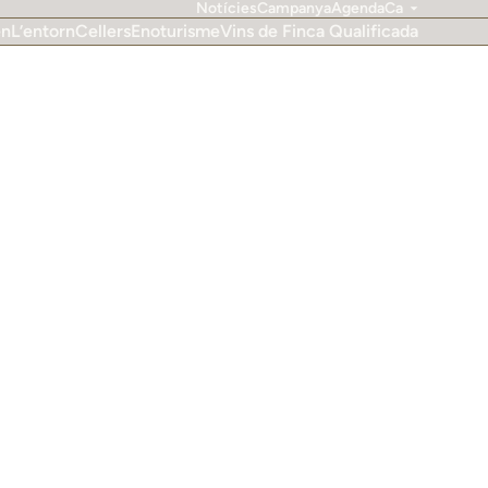
Notícies
Campanya
Agenda
Ca
en
L’entorn
Cellers
Enoturisme
Vins de Finca Qualificada