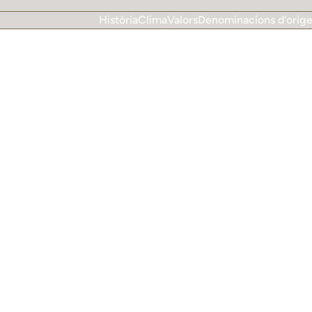
Història
Clima
Valors
Denominacions d’orig