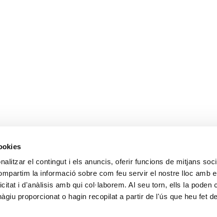
cookies
alitzar el contingut i els anuncis, oferir funcions de mitjans socia
compartim la informació sobre com feu servir el nostre lloc amb e
icitat i d'anàlisis amb qui col·laborem. Al seu torn, ells la poden
giu proporcionat o hagin recopilat a partir de l'ús que heu fet d