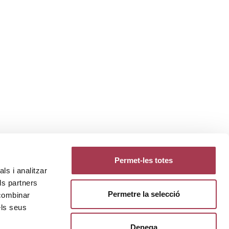
Permet-les totes
ls i analitzar
ls partners
Permetre la selecció
 combinar
els seus
Denega