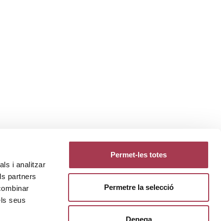
Permet-les totes
ls i analitzar
ls partners
Permetre la selecció
 combinar
els seus
Denega