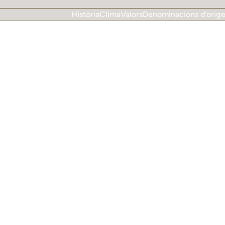
Història
Clima
Valors
Denominacions d’orig