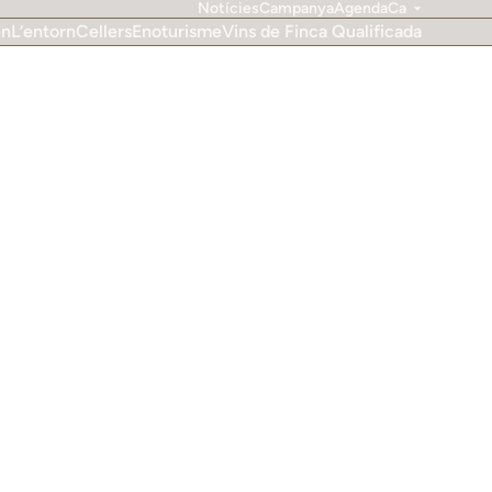
Notícies
Campanya
Agenda
Ca
en
L’entorn
Cellers
Enoturisme
Vins de Finca Qualificada