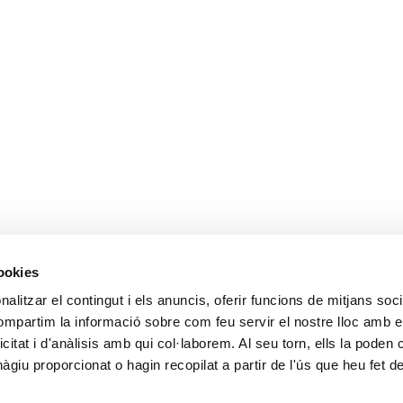
cookies
alitzar el contingut i els anuncis, oferir funcions de mitjans socia
compartim la informació sobre com feu servir el nostre lloc amb e
icitat i d'anàlisis amb qui col·laborem. Al seu torn, ells la poden
giu proporcionat o hagin recopilat a partir de l'ús que heu fet d