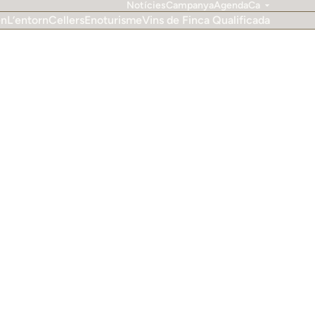
Notícies
Campanya
Agenda
Ca
en
L’entorn
Cellers
Enoturisme
Vins de Finca Qualificada