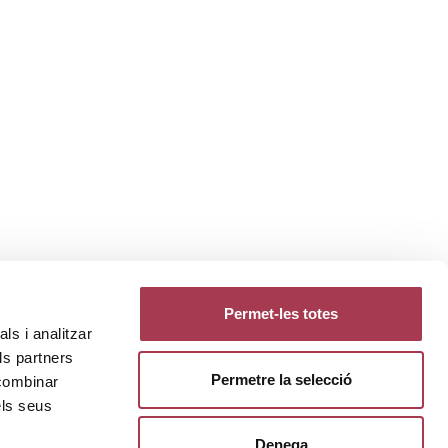
Permet-les totes
ls i analitzar
ls partners
Permetre la selecció
 combinar
els seus
Denega