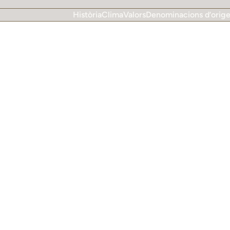
Història
Clima
Valors
Denominacions d’orig