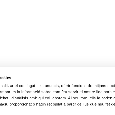
cookies
alitzar el contingut i els anuncis, oferir funcions de mitjans socia
compartim la informació sobre com feu servir el nostre lloc amb e
icitat i d'anàlisis amb qui col·laborem. Al seu torn, ells la poden
giu proporcionat o hagin recopilat a partir de l'ús que heu fet d