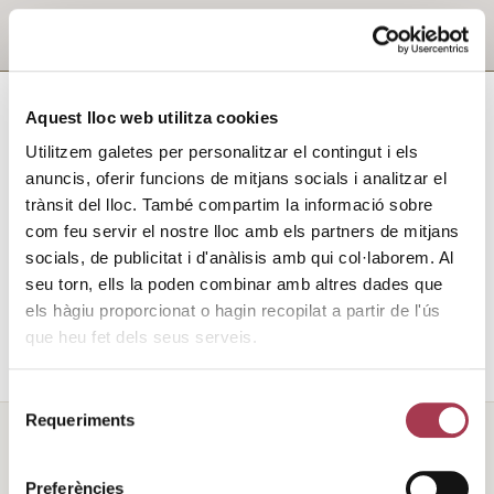
TOTES
Aquest lloc web utilitza cookies
AGENDA
NOTÍCIES
Utilitzem galetes per personalitzar el contingut i els
SENSE CATEGORIA
anuncis, oferir funcions de mitjans socials i analitzar el
trànsit del lloc. També compartim la informació sobre
com feu servir el nostre lloc amb els partners de mitjans
socials, de publicitat i d'anàlisis amb qui col·laborem. Al
No s'han
seu torn, ells la poden combinar amb altres dades que
trobat
els hàgiu proporcionat o hagin recopilat a partir de l'ús
resultats.
que heu fet dels seus serveis.
Selecció
Requeriments
de
consentiment
Preferències