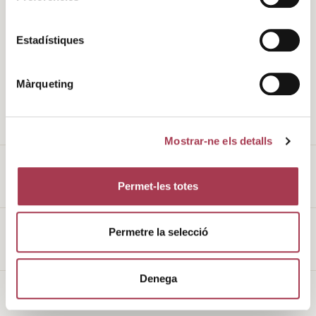
Història
Clima
Estadístiques
Valors
DO
Màrqueting
L’entorn
Cellers
Enoturisme
Vins de Finca Qualificada
Mostrar-ne els detalls
Permet-les totes
Avís legal
Permetre la selecció
Política de galetes
Denega
Made with
♥
by
Mortensen