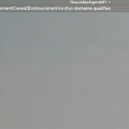
Nouvelles
Agenda
Fr
nement
Caves
Œnotourisme
Vins d’un domaine qualifies