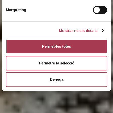
commercialisation, de la diffusion à la
recherche… Il s’agit d’un secteur très vaste
Màrqueting
qui possède une infinité de liens avec
d’autres domaines.
Mostrar-ne els detalls
Permet-les totes
Permetre la selecció
Denega