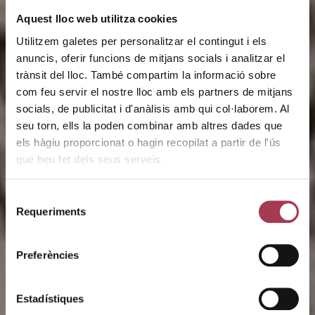
Aquest lloc web utilitza cookies
Utilitzem galetes per personalitzar el contingut i els
anuncis, oferir funcions de mitjans socials i analitzar el
trànsit del lloc. També compartim la informació sobre
com feu servir el nostre lloc amb els partners de mitjans
socials, de publicitat i d'anàlisis amb qui col·laborem. Al
seu torn, ells la poden combinar amb altres dades que
L’environne
els hàgiu proporcionat o hagin recopilat a partir de l'ús
que heu fet dels seus serveis.
ment
Selecció
Requeriments
de
consentiment
Preferències
Vous trouverez ici la liste des acteurs qui
participent au secteur vitivinicole catalan.
De la vigne à la cave, de la formation à la
Estadístiques