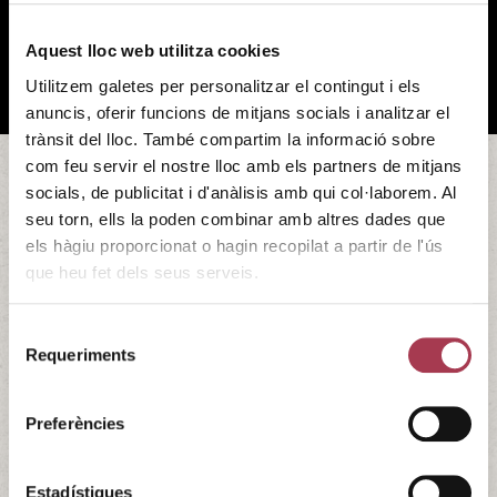
Aquest lloc web utilitza cookies
Utilitzem galetes per personalitzar el contingut i els
anuncis, oferir funcions de mitjans socials i analitzar el
trànsit del lloc. També compartim la informació sobre
com feu servir el nostre lloc amb els partners de mitjans
socials, de publicitat i d'anàlisis amb qui col·laborem. Al
Fira del Vi a Olesa de Montserrat
seu torn, ells la poden combinar amb altres dades que
els hàgiu proporcionat o hagin recopilat a partir de l'ús
Cinquena edició d’aquesta fira amb la participació de 10
que heu fet dels seus serveis.
cellers de proximitat i 4 restauradors locals, concurs
popular de tast de vins, paella popular i actuacions
Selecció
musicals.
Requeriments
de
17/06/2023 - 17/06/2023
consentiment
AA.VV Casc Antic
Preferències
Estadístiques