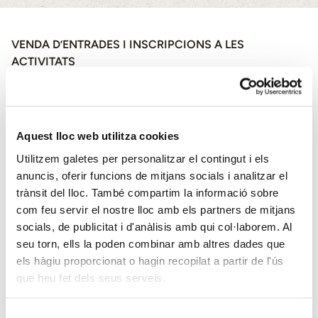
VENDA D’ENTRADES I INSCRIPCIONS A LES
ACTIVITATS
A partir del 25 d’agost a l’Oficina de Turisme d’Alella i per
Internet des dels enllaços corresponents
Horari Oficina de Turisme
De dimarts a dijous i diumenge, de 10 a 14.30 h
Aquest lloc web utilitza cookies
Divendres i dissabte, de 10 a 14.30 h i de 15.30 a 17.30
Utilitzem galetes per personalitzar el contingut i els
h
anuncis, oferir funcions de mitjans socials i analitzar el
trànsit del lloc. També compartim la informació sobre
Dilluns tancat, excepte dilluns dia 11 de setembre
com feu servir el nostre lloc amb els partners de mitjans
socials, de publicitat i d'anàlisis amb qui col·laborem. Al
Horari extraordinari
seu torn, ells la poden combinar amb altres dades que
Del 8 a al 10 de setembre, de 10 a 14.30 h i de 17 a 21
els hàgiu proporcionat o hagin recopilat a partir de l'ús
h
que heu fet dels seus serveis.
Dilluns 11, de 10 a 14.30 h
Selecció