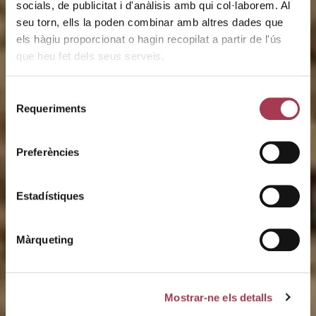
socials, de publicitat i d'anàlisis amb qui col·laborem. Al
seu torn, ells la poden combinar amb altres dades que
els hàgiu proporcionat o hagin recopilat a partir de l'ús
que heu fet dels seus serveis.
Ruta del vi
Selecció
Requeriments
de
D.O
consentiment
Preferències
Tarragona
Estadístiques
Màrqueting
Mostrar-ne els detalls