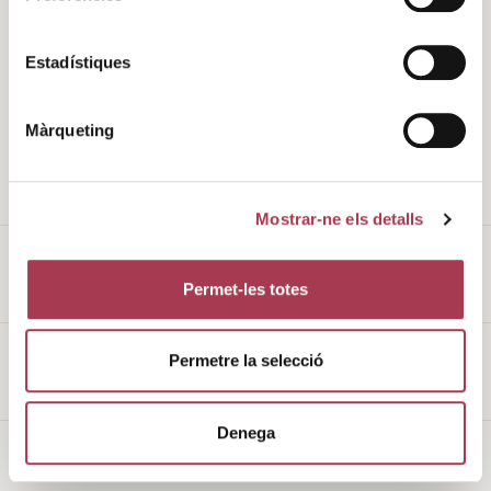
History
Climate
Estadístiques
Values
DO
Màrqueting
Environment
Cellars
Wine tourism
Qualified Estate Wines
Mostrar-ne els detalls
Permet-les totes
Legal notice
Permetre la selecció
Cookies policy
Denega
Made with
♥
by
Mortensen