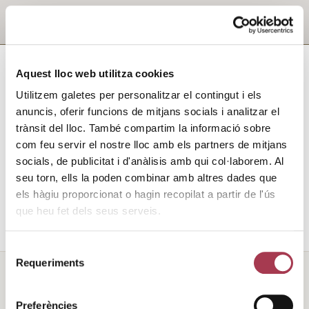
TOTES
Aquest lloc web utilitza cookies
AGENDA
NEWS
Utilitzem galetes per personalitzar el contingut i els
UNCATEGORIZED
anuncis, oferir funcions de mitjans socials i analitzar el
trànsit del lloc. També compartim la informació sobre
com feu servir el nostre lloc amb els partners de mitjans
socials, de publicitat i d'anàlisis amb qui col·laborem. Al
No s'han
seu torn, ells la poden combinar amb altres dades que
trobat
els hàgiu proporcionat o hagin recopilat a partir de l'ús
resultats.
que heu fet dels seus serveis.
Selecció
Requeriments
de
consentiment
Preferències