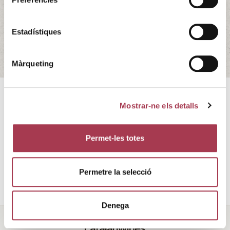
y ponencias. Más información en
www.wineinnovationweek.com
Estadístiques
25/03/2025 - 27/03/2025
INNOVI
Màrqueting
Acontecimiento de referencia que pone el foco en la
Mostrar-ne els detalls
innovación en productos y servicios
vitivinícolas. INCAVI participará en varias mesas redondas
Permet-les totes
y ponencias.
Más información en
www.wineinnovationweek.com
Permetre la selecció
Denega