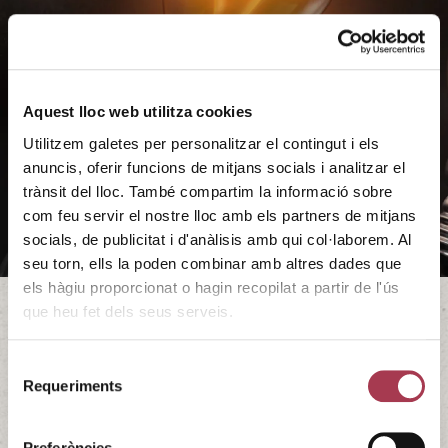
Aquest lloc web utilitza cookies
Utilitzem galetes per personalitzar el contingut i els
anuncis, oferir funcions de mitjans socials i analitzar el
trànsit del lloc. També compartim la informació sobre
com feu servir el nostre lloc amb els partners de mitjans
socials, de publicitat i d'anàlisis amb qui col·laborem. Al
seu torn, ells la poden combinar amb altres dades que
els hàgiu proporcionat o hagin recopilat a partir de l'ús
que heu fet dels seus serveis.
Wine innovation Week 2025
Selecció
Requeriments
de
Acontecimiento de referencia que pone el foco en la
consentiment
innovación en productos y servicios
vitivinícolas. INCAVI participará en varias mesas redondas
Preferències