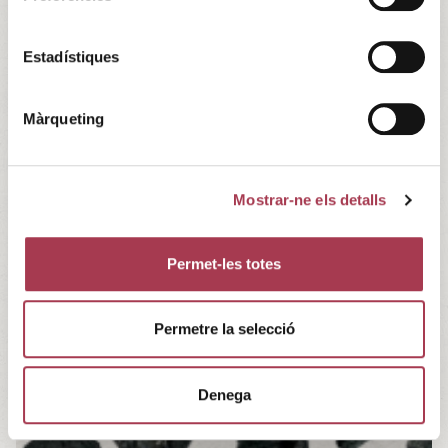
Estadístiques
Màrqueting
Vista aérea del yacimiento de la Font
de la Canya, Avinyonet del Penedès.
Arqueovitis Cooperativa.
Mostrar-ne els detalls
Permet-les totes
Permetre la selecció
Denega