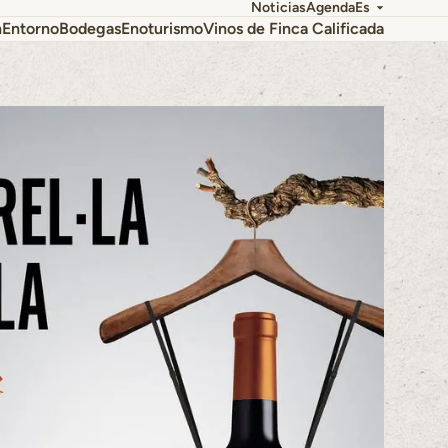
Noticias
Agenda
Es
n
Entorno
Bodegas
Enoturismo
Vinos de Finca Calificada