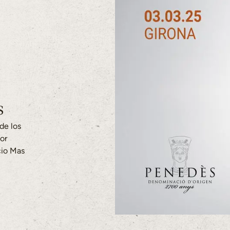
s
de los
or
cio Mas