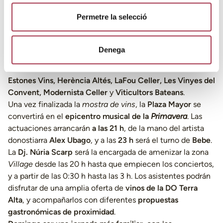
Sábado 17
, la
plaza Mayor de Batea
(12 h) acogerá una
Permetre la selecció
nueva edición de la
Mostra de Vins DO Terra Alta,
donde
los asistentes podrán degustar una ámplia oferta de las
bodegas participantes:
Agrícola Corbera d’Ebre, Altavins,
Denega
Celler Arrelats, Celler Batea, Celler La Botera, Celler
Piñol, Celler Rialla, Celler Vilanova, Cellers Tarroné,
Estones Vins, Herència Altés, LaFou Celler, Les Vinyes del
Convent, Modernista Celler
y
Viticultors Bateans
.
Una vez finalizada la
mostra de vins
, la
Plaza Mayor
se
convertirá en el
epicentro musical de la
Primavera
. Las
actuaciones arrancarán
a las 21 h
, de la mano del artista
donostiarra
Alex Ubago
, y a las
23 h
será el turno de
Bebe
.
La
Dj. Núria Scarp
será la encargada de amenizar la zona
Village
desde las 20 h hasta que empiecen los conciertos,
y a partir de las 0:30 h hasta las 3 h. Los asistentes podrán
disfrutar de una amplia oferta de
vinos de la DO Terra
Alta
, y acompañarlos con diferentes
propuestas
gastronómicas
de proximidad
.