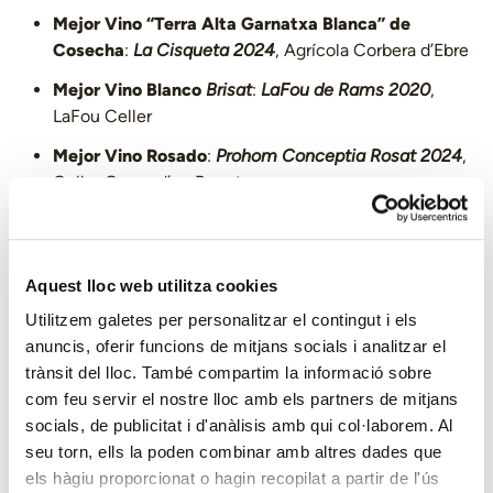
Mejor Vino “Terra Alta Garnatxa Blanca” de
Cosecha
:
La Cisqueta 2024
, Agrícola Corbera d’Ebre
Mejor Vino Blanco
Brisat
:
LaFou de Rams 2020
,
LaFou Celler
Mejor Vino Rosado
:
Prohom Conceptia Rosat 2024
,
Celler Coma d’en Bonet
Mejor Vino Negro de Cosecha
:
Mas d’en Pol 2024
,
Celler Xavier Clua
Aquest lloc web utilitza cookies
Mejor Vino Negro con Paso por Barrica
:
Almodí
Roure 2023
, Altavins Viticultors
Utilitzem galetes per personalitzar el contingut i els
anuncis, oferir funcions de mitjans socials i analitzar el
Mejor Vino Negro Barrica/Roble/Crianza
:
4G 2022
,
trànsit del lloc. També compartim la informació sobre
Celler Vilanova
com feu servir el nostre lloc amb els partners de mitjans
Mejor Vino Espumoso
:
La Senyoria Rosat 2020
, Les
socials, de publicitat i d'anàlisis amb qui col·laborem. Al
Vinyes del Convent
seu torn, ells la poden combinar amb altres dades que
els hàgiu proporcionat o hagin recopilat a partir de l'ús
Mejor Vino de Licor
: Ex aequo,
Poble Vell Blanc