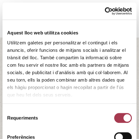
Aquest lloc web utilitza cookies
Utilitzem galetes per personalitzar el contingut i els
anuncis, oferir funcions de mitjans socials i analitzar el
trànsit del lloc. També compartim la informació sobre
Semana del Vino Catalán
com feu servir el nostre lloc amb els partners de mitjans
socials, de publicitat i d'anàlisis amb qui col·laborem. Al
La Semana del Vino Catalán da a conocer y promociona
seu torn, ells la poden combinar amb altres dades que
los vinos de Cataluña en todo el territorio. Es la fiesta
els hàgiu proporcionat o hagin recopilat a partir de l'ús
anual de los vinos catalanes, un evento que agrupa a todo
que heu fet dels seus serveis.
un conjunto de actividades por todo el territorio catalán
con un gran objetivo común: ofrecer una cata de la
inmensa variedad y riqueza …
Continued
Selecció
Requeriments
de
03/11/2023 - 12/11/2023
consentiment
Incavi
Preferències