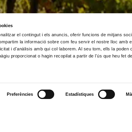
cookies
alitzar el contingut i els anuncis, oferir funcions de mitjans socia
compartim la informació sobre com feu servir el nostre lloc amb e
icitat i d'anàlisis amb qui col·laborem. Al seu torn, ells la poden
giu proporcionat o hagin recopilat a partir de l'ús que heu fet d
DESLIZAR
Preferències
Estadístiques
Mà
ta