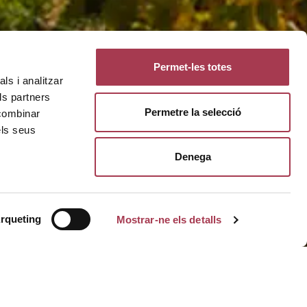
Permet-les totes
ls i analitzar
ls partners
Permetre la selecció
 combinar
els seus
Denega
rqueting
Mostrar-ne els detalls