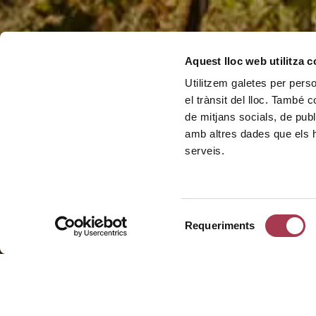
Aquest lloc web utilitza 
Utilitzem galetes per person
el trànsit del lloc. També 
de mitjans socials, de publ
amb altres dades que els hà
serveis.
Selecció
Requeriments
de
consentiment
Datos de la ru