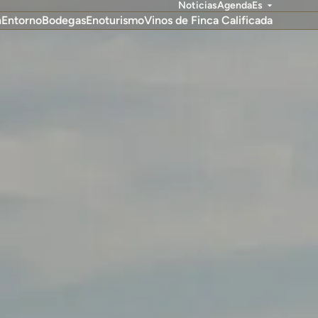
Noticias
Agenda
Es
n
Entorno
Bodegas
Enoturismo
Vinos de Finca Calificada